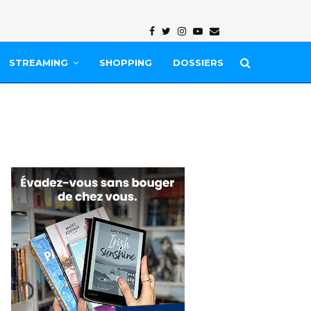
Facebook
Twitter
Instagram
Youtube
Email
STREAMING
SHOPPING
DOSSIERS