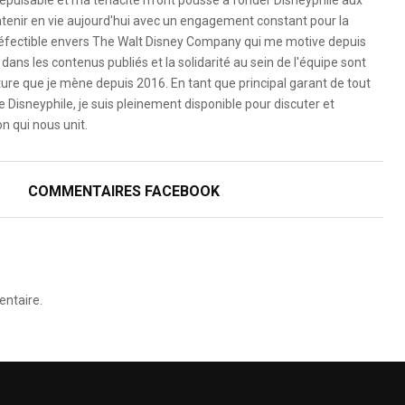
é inépuisable et ma ténacité m'ont poussé à fonder Disneyphile aux
ntenir en vie aujourd'hui avec un engagement constant pour la
ndéfectible envers The Walt Disney Company qui me motive depuis
dans les contenus publiés et la solidarité au sein de l'équipe sont
ure que je mène depuis 2016. En tant que principal garant de tout
e Disneyphile, je suis pleinement disponible pour discuter et
n qui nous unit.
COMMENTAIRES FACEBOOK
ntaire.