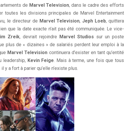
épartements de
Marvel Television
, dans le cadre des efforts
er toutes les divisions principales de Marvel Entertainment
u, le directeur de
Marvel Television
,
Jeph Loeb
, quittera
, bien que la date exacte n’ait pas été communiquée. Le vice-
im Zreik
, devrait rejoindre
Marvel Studios
sur un poste
 que plus de « dizaines » de salariés perdent leur emploi à la
 que
Marvel Television
continuera d’exister en tant qu’entité
u leadership,
Kevin Feige
. Mais à terme, une fois que tous
 y a fort à parier qu’elle n’existe plus.