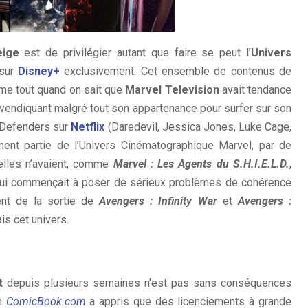
eige
est de privilégier autant que faire se peut l’
Univers
 sur
Disney+
exclusivement. Cet ensemble de contenus de
ême tout quand on sait que
Marvel Television
avait tendance
revendiquant malgré tout son appartenance pour surfer sur son
s Defenders sur
Netflix
(Daredevil, Jessica Jones, Luke Cage,
lement partie de l’Univers Cinématographique Marvel, par de
elles n’avaient, comme
Marvel : Les Agents du S.H.I.E.L.D.
,
qui commençait à poser de sérieux problèmes de cohérence
nt de la sortie de
Avengers : Infinity War
et
Avengers :
is cet univers.
t
depuis plusieurs semaines n’est pas sans conséquences
in
ComicBook.com
a appris que des licenciements à grande