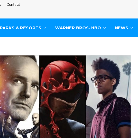
s
Contact
PARKS & RESORTS
WARNER BROS. HBO
NEWS