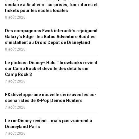
scolaire à Anaheim : surprises, fournitures et
tickets pour les écoles locales
8 août 2026
Des compagnons Ewok interactifs rejoignent
Galaxy’s Edge : les Batuu Adventure Buddies
s’installent au Droid Depot de Disneyland
8 août 2026
Le podcast Disney+ Hulu Throwbacks revient
sur Camp Rock et dévoile des détails sur
Camp Rock 3
7 août 2026
FX développe une nouvelle série avec les co-
scénaristes de K-Pop Demon Hunters
7 août 2026
Le runDisney revient… mais pas vraiment à
Disneyland Paris
7 août 2026