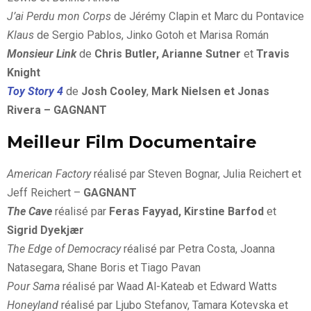
J’ai Perdu mon Corps
de Jérémy Clapin et Marc du Pontavice
Klaus
de Sergio Pablos, Jinko Gotoh et Marisa Román
Monsieur Link
de
Chris Butler, Arianne Sutner
et
Travis
Knight
Toy Story 4
de
Josh Cooley
,
Mark Nielsen et Jonas
Rivera – GAGNANT
Meilleur Film Documentaire
American Factory
réalisé par Steven Bognar, Julia Reichert et
Jeff Reichert –
GAGNANT
The Cave
réalisé par
Feras Fayyad, Kirstine Barfod
et
Sigrid Dyekjær
The Edge of Democracy
réalisé par Petra Costa, Joanna
Natasegara, Shane Boris et Tiago Pavan
Pour Sama
réalisé par Waad Al-Kateab et Edward Watts
Honeyland
réalisé par Ljubo Stefanov, Tamara Kotevska et