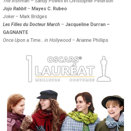
The Irishman
– Sandy Powell et Christopher Peterson
Jojo Rabbit
–
Mayes C. Rubeo
Joker
– Mark Bridges
Les Filles du Docteur March
–
Jacqueline Durran –
GAGNANTE
Once Upon a Time… in Hollywood
– Arianne Phillips