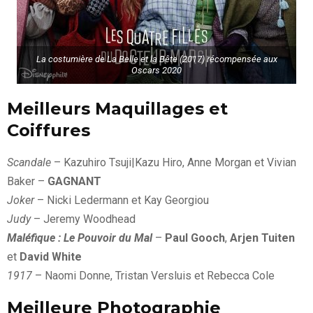
La costumière de La Belle et la Bête (2017) récompensée aux
Oscars 2020
Meilleurs Maquillages et
Coiffures
Scandale
– Kazuhiro Tsuji|Kazu Hiro, Anne Morgan et Vivian
Baker –
GAGNANT
Joker
– Nicki Ledermann et Kay Georgiou
Judy
– Jeremy Woodhead
Maléfique : Le Pouvoir du Mal
–
Paul Gooch
,
Arjen Tuiten
et
David White
1917
– Naomi Donne, Tristan Versluis et Rebecca Cole
Meilleure Photographie