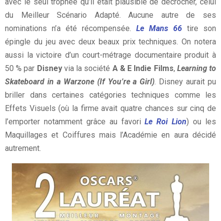
avec le seul trophée qu’il était plausible de décrocher, celui
du Meilleur Scénario Adapté. Aucune autre de ses
nominations n’a été récompensée.
Le Mans 66
tire son
épingle du jeu avec deux beaux prix techniques. On notera
aussi la victoire d’un court-métrage documentaire produit à
50 % par
Disney
via la société
A & E Indie Films
,
Learning to
Skateboard in a Warzone (If You’re a Girl)
. Disney aurait pu
briller dans certaines catégories techniques comme les
Effets Visuels (où la firme avait quatre chances sur cinq de
l’emporter notamment grâce au favori
Le Roi Lion
) ou les
Maquillages et Coiffures mais l’Académie en aura décidé
autrement.