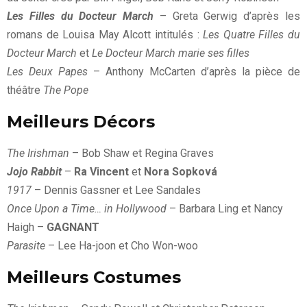
Les Filles du Docteur March
– Greta Gerwig d’après les
romans de Louisa May Alcott intitulés :
Les Quatre Filles du
Docteur March
et
Le Docteur March marie ses filles
Les Deux Papes
– Anthony McCarten d’après la pièce de
théâtre
The Pope
Meilleurs Décors
The Irishman
– Bob Shaw et Regina Graves
Jojo Rabbit
–
Ra Vincent
et
Nora Sopková
1917
– Dennis Gassner et Lee Sandales
Once Upon a Time… in Hollywood
– Barbara Ling et Nancy
Haigh –
GAGNANT
Parasite
– Lee Ha-joon et Cho Won-woo
Meilleurs Costumes