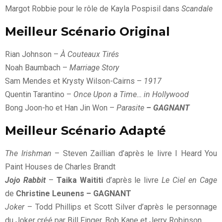
Margot Robbie pour le rôle de Kayla Pospisil dans
Scandale
Meilleur Scénario Original
Rian Johnson –
À Couteaux Tirés
Noah Baumbach –
Marriage Story
Sam Mendes et Krysty Wilson-Cairns –
1917
Quentin Tarantino –
Once Upon a Time… in Hollywood
Bong Joon-ho et Han Jin Won –
Parasite
– GAGNANT
Meilleur Scénario Adapté
The Irishman
– Steven Zaillian d’après le livre I Heard You
Paint Houses de Charles Brandt
Jojo Rabbit
–
Taika Waititi
d’après le livre
Le Ciel en Cage
de
Christine Leunens – GAGNANT
Joker
– Todd Phillips et Scott Silver d’après le personnage
du Joker créé par Bill Finger, Bob Kane et Jerry Robinson