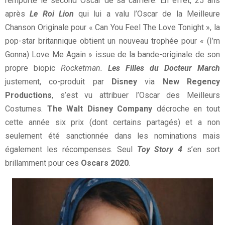
remporte le second Oscar de sa carrière. En effet, 25 ans
après
Le Roi Lion
qui lui a valu l’Oscar de la Meilleure
Chanson Originale pour « Can You Feel The Love Tonight », la
pop-star britannique obtient un nouveau trophée pour « (I’m
Gonna) Love Me Again » issue de la bande-originale de son
propre biopic
Rocketman.
Les Filles du Docteur March
justement, co-produit par
Disney
via
New Regency
Productions
, s’est vu attribuer l’Oscar des Meilleurs
Costumes.
The Walt Disney Company
décroche en tout
cette année six prix (dont certains partagés) et a non
seulement été sanctionnée dans les nominations mais
également les récompenses. Seul
Toy Story 4
s’en sort
brillamment pour ces
Oscars 2020
.