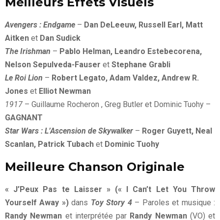
Meilleurs Effets Visuels
Avengers : Endgame
–
Dan DeLeeuw, Russell Earl, Matt
Aitken
et
Dan Sudick
The Irishman
–
Pablo Helman, Leandro Estebecorena,
Nelson Sepulveda-Fauser
et
Stephane Grabli
Le Roi Lion
–
Robert Legato, Adam Valdez, Andrew R.
Jones
et
Elliot Newman
1917
– Guillaume Rocheron , Greg Butler et Dominic Tuohy –
GAGNANT
Star Wars : L’Ascension de Skywalker
–
Roger Guyett, Neal
Scanlan, Patrick Tubach
et
Dominic Tuohy
Meilleure Chanson Originale
« J’Peux Pas te Laisser » (« I Can’t Let You Throw
Yourself Away »)
dans
Toy Story 4
– Paroles et musique :
Randy Newman
et interprétée par
Randy Newman
(VO) et