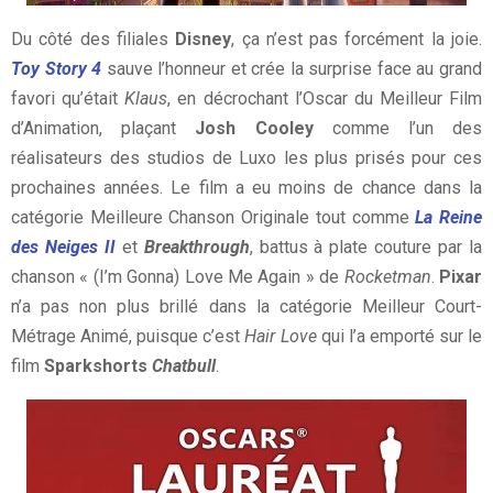
Du côté des filiales
Disney
, ça n’est pas forcément la joie.
Toy Story 4
sauve l’honneur et crée la surprise face au grand
favori qu’était
Klaus
, en décrochant l’Oscar du Meilleur Film
d’Animation, plaçant
Josh Cooley
comme l’un des
réalisateurs des studios de Luxo les plus prisés pour ces
prochaines années. Le film a eu moins de chance dans la
catégorie Meilleure Chanson Originale tout comme
La Reine
des Neiges II
et
Breakthrough
, battus à plate couture par la
chanson « (I’m Gonna) Love Me Again » de
Rocketman
.
Pixar
n’a pas non plus brillé dans la catégorie Meilleur Court-
Métrage Animé, puisque c’est
Hair Love
qui l’a emporté sur le
film
Sparkshorts
Chatbull
.