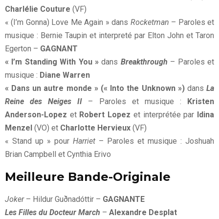
Charlélie Couture
(VF)
« (I’m Gonna) Love Me Again » dans
Rocketman
– Paroles et
musique : Bernie Taupin et interpreté par Elton John et Taron
Egerton –
GAGNANT
« I’m Standing With You »
dans
Breakthrough
– Paroles et
musique :
Diane Warren
« Dans un autre monde » (« Into the Unknown »)
dans
La
Reine des Neiges II
– Paroles et musique :
Kristen
Anderson-Lopez
et
Robert Lopez
et interprétée par
Idina
Menzel
(VO) et
Charlotte Hervieux
(VF)
« Stand up » pour
Harriet
– Paroles et musique : Joshuah
Brian Campbell et Cynthia Erivo
Meilleure Bande-Originale
Joker
– Hildur Guðnadóttir –
GAGNANTE
Les Filles du Docteur March
–
Alexandre Desplat