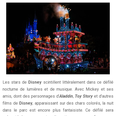
Les stars de
Disney
scintillent littéralement dans ce défilé
nocturne de lumières et de musique. Avec Mickey et ses
amis, dont des personnages d’
Aladdin
,
Toy Story
et d’autres
films de
Disney
, apparaissant sur des chars colorés, la nuit
dans le parc est encore plus fantaisiste. Ce défilé sera