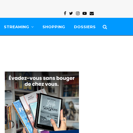
Facebook
Twitter
Instagram
Youtube
Email
STREAMING
SHOPPING
DOSSIERS