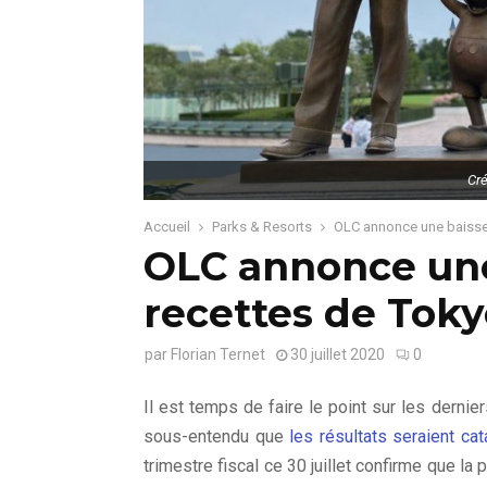
Cr
Accueil
Parks & Resorts
OLC annonce une baisse
OLC annonce une
recettes de Toky
par
Florian Ternet
30 juillet 2020
0
Il est temps de faire le point sur les dernie
sous-entendu que
les résultats seraient ca
trimestre fiscal ce 30 juillet confirme que la 