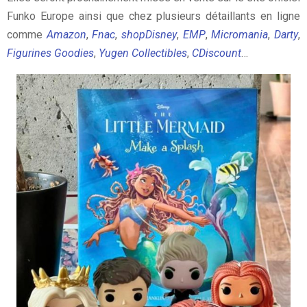
Funko Europe ainsi que chez plusieurs détaillants en ligne
comme
Amazon
,
Fnac
,
shopDisney
,
EMP
,
Micromania
,
Darty
,
Figurines Goodies
,
Yugen Collectibles
,
CDiscount
…