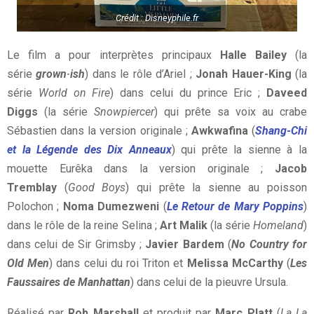
Crédit : Disneyphile.fr
Le film a pour interprètes principaux
Halle Bailey
(la
série
grown·ish
) dans le rôle d’Ariel ;
Jonah Hauer-King
(la
série
World on Fire
) dans celui du prince Eric ;
Daveed
Diggs
(la série
Snowpiercer
) qui prête sa voix au crabe
Sébastien dans la version originale ;
Awkwafina
(
Shang-Chi
et la Légende des Dix Anneaux
) qui prête la sienne à la
mouette Eurêka dans la version originale ;
Jacob
Tremblay
(
Good Boys
) qui prête la sienne au poisson
Polochon ;
Noma Dumezweni
(
Le Retour de Mary Poppins
)
dans le rôle de la reine Selina ;
Art Malik
(la série
Homeland
)
dans celui de Sir Grimsby ;
Javier Bardem
(
No Country for
Old Men
) dans celui du roi Triton et
Melissa McCarthy
(
Les
Faussaires de Manhattan
) dans celui de la pieuvre Ursula.
Réalisé par
Rob Marshall
et produit par
Marc Platt
(
La La