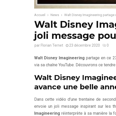
Accueil
News
Walt Disney Imagineering partage 
Walt Disney Ima
joli message pour
par
Florian Ternet
23 décembre 2020
0
Walt Disney Imagineering
partage en ce 2
via sa chaîne YouTube. Découvrons ce tendre
Walt Disney Imaginee
avance une belle ann
Dans cette vidéo d’une trentaine de second
envoie un joli message inspirant sur les 
Imagineering
réinterprète à sa manière la 