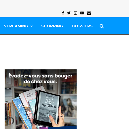
Facebook
Twitter
Instagram
Youtube
Email
STREAMING
SHOPPING
DOSSIERS