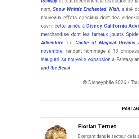
Railway
et tout récemment la révélation de la
nom,
Snow White’s Enchanted Wish
, a été d
nouveaux effets spéciaux dont des vidéo-p
ouvrir cette année à
Disney California Adv
merchandise dont les fameux jouets Spide
Adventure
. Le
Castle of Magical Dreams
novembre
, rendant hommage à 13 princess
inauguré sa nouvelle expansion
à Fantasylan
and the Beast
.
© Disneyphile 2026 / Tous
PARTAG
Florian Ternet
Exerçant dans le secteur de la