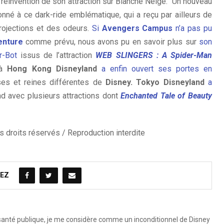
 réinvention de son attraction sur Blanche Neige. Un nouveau
onné à ce dark-ride emblématique, qui a reçu par ailleurs de
rojections et des odeurs.
Si
Avengers Campus
n’a pas pu
enture
comme prévu, nous avons pu en savoir plus sur
son
r-Bot
issus de l’attraction
WEB SLINGERS : A Spider-Man
à
Hong Kong Disneyland
a enfin ouvert ses portes en
es et reines différentes de
Disney.
Tokyo Disneyland
a
d avec plusieurs attractions dont
Enchanted Tale of Beauty
 droits réservés / Reproduction interdite
EZ
 santé publique, je me considère comme un inconditionnel de Disney