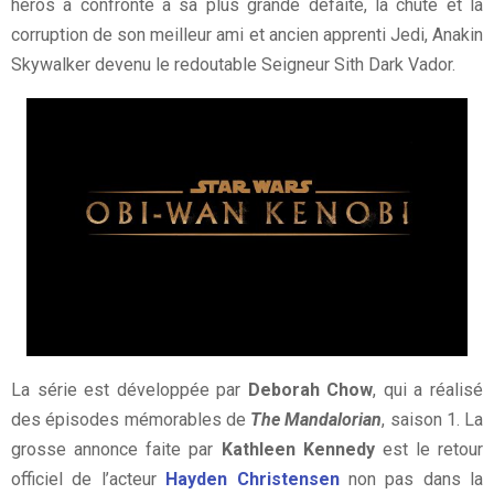
héros a confronté à sa plus grande défaite, la chute et la
corruption de son meilleur ami et ancien apprenti Jedi, Anakin
Skywalker devenu le redoutable Seigneur Sith Dark Vador.
La série est développée par
Deborah Chow
, qui a réalisé
des épisodes mémorables de
The Mandalorian
, saison 1. La
grosse annonce faite par
Kathleen Kennedy
est le retour
officiel de l’acteur
Hayden Christensen
non pas dans la