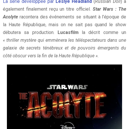
La série développée par
Leslye Headland
(
Russian Doll
) a
également finalement reçu un titre officiel.
Star Wars : The
Acolyte
racontera des événements se situant à l’époque de
la Haute République, mais on ne sait pas quand le show
débutera sa production.
Lucasfilm
la décrit comme un
« thriller mystère qui emmènera les téléspectateurs dans une
galaxie de secrets ténébreux et de pouvoirs émergents du
côté obscur vers la fin de la Haute République »
.