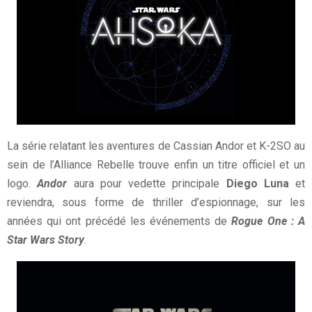
La série relatant les aventures de Cassian Andor et K-2SO au
sein de l’Alliance Rebelle trouve enfin un titre officiel et un
logo.
Andor
aura pour vedette principale
Diego Luna
et
reviendra, sous forme de thriller d’espionnage, sur les
années qui ont précédé les événements de
Rogue One : A
Star Wars Story
.