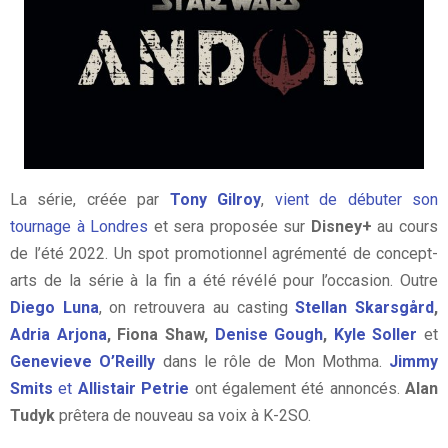
La série, créée par
Tony Gilroy
,
vient de débuter son
tournage à Londres
et sera proposée sur
Disney+
au cours
de l’été 2022. Un spot promotionnel agrémenté de concept-
arts de la série à la fin a été révélé pour l’occasion. Outre
Diego Luna
, on retrouvera au casting
Stellan Skarsgård
,
Adria Arjona
, Fiona Shaw,
Denise Gough
,
Kyle Soller
et
Genevieve O’Reilly
dans le rôle de Mon Mothma.
Jimmy
Smits
et
Allistair Petrie
ont également été annoncés.
Alan
Tudyk
prêtera de nouveau sa voix à K-2SO.