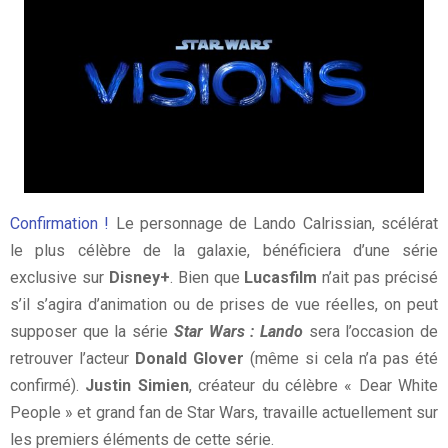
Confirmation !
Le personnage de Lando Calrissian, scélérat
le plus célèbre de la galaxie, bénéficiera d’une série
exclusive sur
Disney+
. Bien que
Lucasfilm
n’ait pas précisé
s’il s’agira d’animation ou de prises de vue réelles, on peut
supposer que la série
Star Wars : Lando
sera l’occasion de
retrouver l’acteur
Donald Glover
(même si cela n’a pas été
confirmé).
Justin Simien
, créateur du célèbre « Dear White
People » et grand fan de Star Wars, travaille actuellement sur
les premiers éléments de cette série.