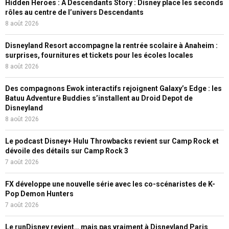
Hidden Heroes : A Descendants Story : Disney place les seconds
rôles au centre de l’univers Descendants
8 août 2026
Disneyland Resort accompagne la rentrée scolaire à Anaheim :
surprises, fournitures et tickets pour les écoles locales
8 août 2026
Des compagnons Ewok interactifs rejoignent Galaxy’s Edge : les
Batuu Adventure Buddies s’installent au Droid Depot de
Disneyland
8 août 2026
Le podcast Disney+ Hulu Throwbacks revient sur Camp Rock et
dévoile des détails sur Camp Rock 3
7 août 2026
FX développe une nouvelle série avec les co-scénaristes de K-
Pop Demon Hunters
7 août 2026
Le runDisney revient… mais pas vraiment à Disneyland Paris