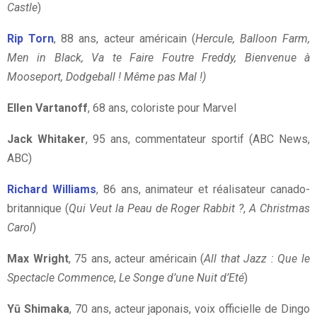
Castle
)
Rip Torn
, 88 ans, acteur américain (
Hercule, Balloon Farm,
Men in Black, Va te Faire Foutre Freddy, Bienvenue à
Mooseport, Dodgeball ! Même pas Mal !)
Ellen Vartanoff
, 68 ans, coloriste pour Marvel
Jack Whitaker
, 95 ans, commentateur sportif (ABC News,
ABC)
Richard Williams
, 86 ans, animateur et réalisateur canado-
britannique (
Qui Veut la Peau de Roger Rabbit ?
,
A Christmas
Carol
)
Max Wright
, 75 ans, acteur américain (
All that Jazz : Que le
Spectacle Commence
,
Le Songe d’une Nuit d’Eté
)
Yū Shimaka
, 70 ans, acteur japonais, voix officielle de Dingo