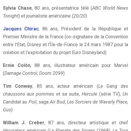
Sylvia Chase
, 80 ans, présentatrice télé (
ABC World News
Tonight
) et journaliste américaine (
20/20
)
Jacques Chirac
, 86 ans, Président de la République et
Premier Ministre de la France (co-signataire de la Convention
entre l’Etat, Disney et l’Île-de-France le 24 mars 1987 pour la
création et l’exploitation du projet Euro Disneyland)
Ernie Colón
, 88 ans, illustrateur américain pour Marvel
(
Damage Control
,
Doom 2099
)
Tim Conway
, 85 ans, acteur américain (
Le Gang des
chaussons aux pommes
et sa suite,
Hercule
(série TV),
Un
Candidat au Poil
, saga
Air Bud
,
Les Sorciers de Waverly Place
,
Gus
)
William J. Creber
, 87 ans, directeur artistique et chef
décorateur américain (
La Planète des Singes
(1968),
La Tour