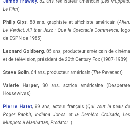
James Frawley
, 82 ans, réalisateur américain (
Les Muppets,
Le Film
)
Philip Gips
, 88 ans, graphiste et affichiste américain (
Alien,
Le Verdict, All that Jazz : Que le Spectacle Commence
, logo
de ESPN de 1985)
Leonard Goldberg
, 85 ans, producteur américain de cinéma
et de télévision, président de 20th Century Fox (1987-1989)
Steve Golin
, 64 ans, producteur américain (
The Revenant
)
Valerie Harper,
80 ans, actrice américaine (Desperate
Housewives)
Pierre Hatet
, 89 ans, acteur français (
Qui veut la peau de
Roger Rabbit
,
Indiana Jones et la Dernière Croisade
,
Les
Muppets à Manhattan, Predator…
)