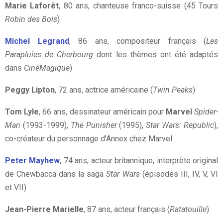
Marie Laforêt
, 80 ans, chanteuse franco-suisse (45 Tours
Robin des Bois
)
Michel Legrand
, 86 ans, compositeur français (
Les
Parapluies de Cherbourg
dont les thèmes ont été adaptés
dans
CinéMagique
)
Peggy Lipton
, 72 ans, actrice américaine (
Twin Peaks
)
Tom Lyle
, 66 ans, dessinateur américain pour
Marvel
Spider-
Man
(1993-1999),
The Punisher
(1995),
Star Wars: Republic
),
co-créateur du personnage d’Annex chez Marvel
Peter Mayhew
, 74 ans, acteur britannique, interprète original
de Chewbacca dans la saga
Star Wars
(épisodes III, IV, V, VI
et VII)
Jean-Pierre Marielle
, 87 ans, acteur français (
Ratatouille
)