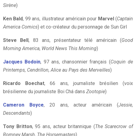
Sirène
)
Ken Bald
, 99 ans, illustrateur américain pour
Marvel
(
Captain
America Comics
) et co-créateur du personnage de Sun Girl
Steve Bell
, 83 ans, présentateur télé américain (
Good
Morning America
,
World News This Morning
)
Jacques Bodoin
, 97 ans, chansonnier français (
Coquin de
Printemps, Cendrillon, Alice au Pays des Merveilles
)
Ricardo Boechat
, 66 ans, journaliste brésilien (voix
brésilienne du journaliste Boi Chá dans
Zootopie
)
Cameron Boyce
, 20 ans, acteur américain (
Jessie,
Descendants
)
Tony Britton
, 95 ans, acteur britannique (
The Scarecrow of
Romney Marsh
,
The Horsemasters
)