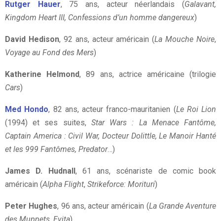
Rutger Hauer
, 75 ans, acteur néerlandais (
Galavant,
Kingdom Heart III, Confessions d’un homme dangereux
)
David Hedison
, 92 ans, acteur américain (
La Mouche Noire
,
Voyage au Fond des Mers
)
Katherine Helmond
, 89 ans, actrice américaine (trilogie
Cars
)
Med Hondo
, 82 ans, acteur franco-mauritanien (
Le Roi Lion
(1994) et ses suites,
Star Wars : La Menace Fantôme,
Captain America : Civil War, Docteur Dolittle, Le Manoir Hanté
et les 999 Fantômes, Predator
…)
James D. Hudnall
, 61 ans, scénariste de comic book
américain (
Alpha Flight
,
Strikeforce: Morituri
)
Peter Hughes
, 96 ans, acteur américain (
La Grande Aventure
des Muppets
,
Evita
)