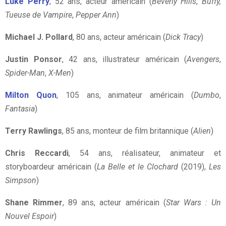
Luke Perry
, 52 ans, acteur américain (
Beverly Hills
,
Buffy,
Tueuse de Vampire
,
Pepper Ann
)
Michael J. Pollard
, 80 ans, acteur américain (
Dick Tracy
)
Justin Ponsor
, 42 ans, illustrateur américain (
Avengers
,
Spider-Man
,
X-Men
)
Milton Quon
, 105 ans, animateur américain (
Dumbo
,
Fantasia
)
Terry Rawlings
, 85 ans, monteur de film britannique (
Alien
)
Chris Reccardi
, 54 ans, réalisateur, animateur et
storyboardeur américain (
La Belle et le Clochard
(2019),
Les
Simpson
)
Shane Rimmer
, 89 ans, acteur américain (
Star Wars : Un
Nouvel Espoir
)