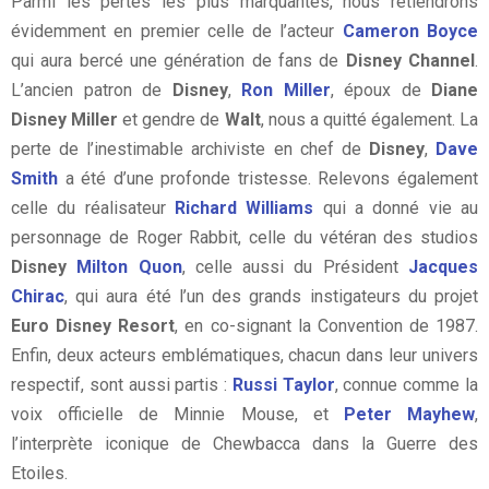
Parmi les pertes les plus marquantes, nous retiendrons
évidemment en premier celle de l’acteur
Cameron Boyce
qui aura bercé une génération de fans de
Disney Channel
.
L’ancien patron de
Disney
,
Ron Miller
, époux de
Diane
Disney Miller
et gendre de
Walt
, nous a quitté également. La
perte de l’inestimable archiviste en chef de
Disney
,
Dave
Smith
a été d’une profonde tristesse. Relevons également
celle du réalisateur
Richard Williams
qui a donné vie au
personnage de Roger Rabbit, celle du vétéran des studios
Disney
Milton Quon
, celle aussi du Président
Jacques
Chirac
, qui aura été l’un des grands instigateurs du projet
Euro Disney Resort
, en co-signant la Convention de 1987.
Enfin, deux acteurs emblématiques, chacun dans leur univers
respectif, sont aussi partis :
Russi Taylor
, connue comme la
voix officielle de Minnie Mouse, et
Peter Mayhew
,
l’interprète iconique de Chewbacca dans la Guerre des
Etoiles.