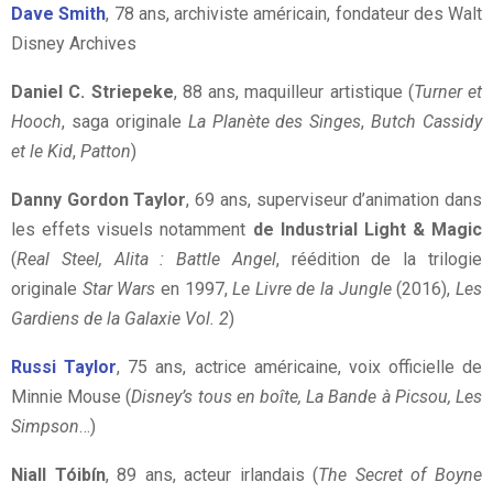
Dave Smith
, 78 ans, archiviste américain, fondateur des Walt
Disney Archives
Daniel C. Striepeke
, 88 ans, maquilleur artistique (
Turner et
Hooch
, saga originale
La Planète des Singes
,
Butch Cassidy
et le Kid
,
Patton
)
Danny Gordon Taylor
, 69 ans, superviseur d’animation dans
les effets visuels notamment
de Industrial Light & Magic
(
Real Steel, Alita : Battle Angel
, réédition de la trilogie
originale
Star Wars
en 1997,
Le Livre de la Jungle
(2016),
Les
Gardiens de la Galaxie Vol. 2
)
Russi Taylor
, 75 ans, actrice américaine, voix officielle de
Minnie Mouse (
Disney’s tous en boîte, La Bande à Picsou, Les
Simpson
…)
Niall Tóibín
, 89 ans, acteur irlandais (
The Secret of Boyne