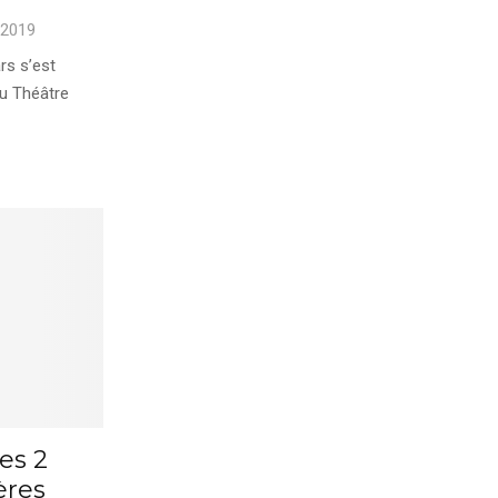
 2019
s s’est
au Théâtre
es 2
ères