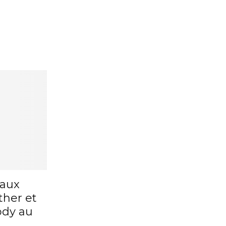
 aux
ther et
dy au