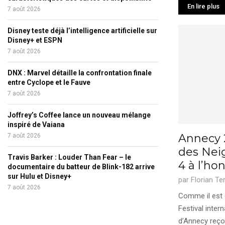
En lire plus
7 août 2026
Disney teste déjà l’intelligence artificielle sur
Disney+ et ESPN
7 août 2026
DNX : Marvel détaille la confrontation finale
entre Cyclope et le Fauve
7 août 2026
Joffrey’s Coffee lance un nouveau mélange
inspiré de Vaiana
Annecy 2
7 août 2026
des Neig
Travis Barker : Louder Than Fear – le
4 à l’ho
documentaire du batteur de Blink-182 arrive
sur Hulu et Disney+
par
Florian Te
7 août 2026
Comme il est 
Festival inter
d’Annecy reçoit