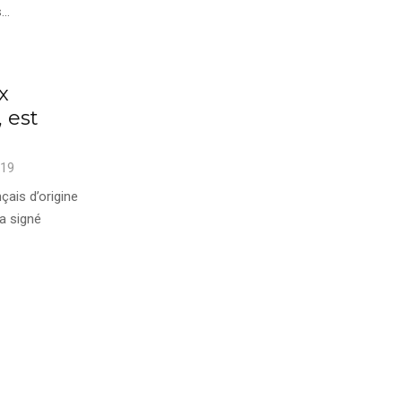
..
x
, est
019
çais d’origine
a signé