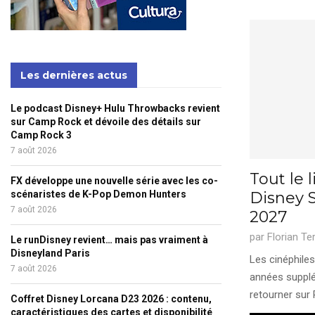
Les dernières actus
Le podcast Disney+ Hulu Throwbacks revient
sur Camp Rock et dévoile des détails sur
Camp Rock 3
7 août 2026
Tout le 
FX développe une nouvelle série avec les co-
scénaristes de K-Pop Demon Hunters
Disney S
7 août 2026
2027
par
Florian Te
Le runDisney revient… mais pas vraiment à
Disneyland Paris
Les cinéphile
7 août 2026
années supplé
retourner sur 
Coffret Disney Lorcana D23 2026 : contenu,
caractéristiques des cartes et disponibilité