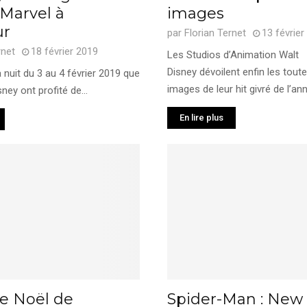
 Marvel à
images
ur
par
Florian Ternet
13 février
rnet
18 février 2019
Les Studios d’Animation Walt
Disney dévoilent enfin les tout
a nuit du 3 au 4 février 2019 que
images de leur hit givré de l’ann
ney ont profité de...
En lire plus
ge Noël de
Spider-Man : New