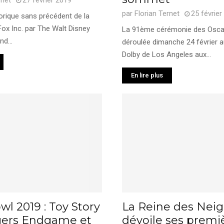
rnet
27 février 2019
par
Florian Ternet
25 février
orique sans précédent de la
Fox Inc. par The Walt Disney
La 91ème cérémonie des Oscar
d...
déroulée dimanche 24 février 
Dolby de Los Angeles aux...
En lire plus
l 2019 : Toy Story
La Reine des Neig
gers Endgame et
dévoile ses premi