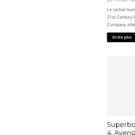
par
Florian Te
Le rachat hist
21st Century 
Company atten
En lire plus
Superbow
4, Aven