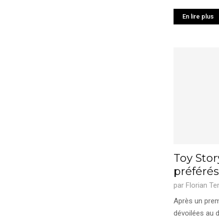
En lire plus
Toy Stor
préférés
par
Florian Te
Après un prem
dévoilées au d