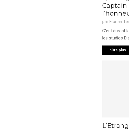
Captain
l’honne
par
Florian Te
C’est durant l
les studios Dis
En lire plus
L’Etran