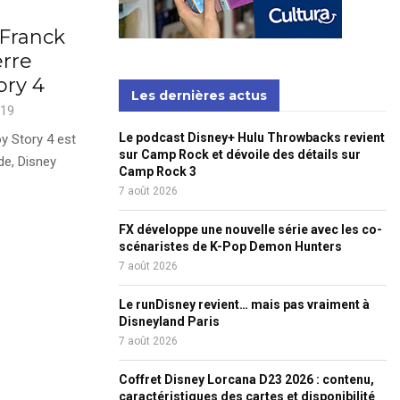
Franck
rre
ory 4
Les dernières actus
019
Le podcast Disney+ Hulu Throwbacks revient
y Story 4 est
sur Camp Rock et dévoile des détails sur
e, Disney
Camp Rock 3
7 août 2026
FX développe une nouvelle série avec les co-
scénaristes de K-Pop Demon Hunters
7 août 2026
Le runDisney revient… mais pas vraiment à
Disneyland Paris
7 août 2026
Coffret Disney Lorcana D23 2026 : contenu,
caractéristiques des cartes et disponibilité