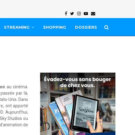
Facebook
Twitter
Instagram
Youtube
Email
STREAMING
SHOPPING
DOSSIERS
ion
au cinéma.
 passée par là,
tats-Unis. Dans
nre, ont apporté
. Aujourd’hui,
eSky Studios ou
 d’animation de