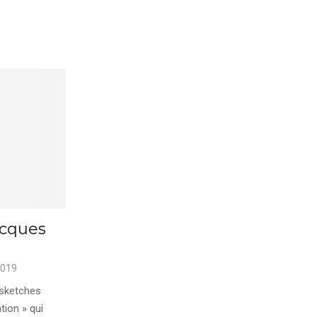
acques
2019
 sketches
tion » qui