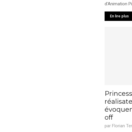
d’Animation Pix
En lire plus
Princess
réalisat
évoquent
off
par
Florian Te