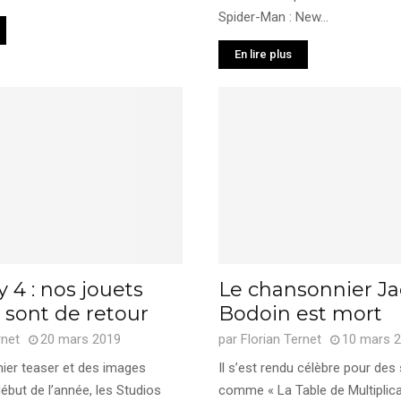
Spider-Man : New...
En lire plus
y 4 : nos jouets
Le chansonnier J
 sont de retour
Bodoin est mort
rnet
20 mars 2019
par
Florian Ternet
10 mars 
ier teaser et des images
Il s’est rendu célèbre pour des
ébut de l’année, les Studios
comme « La Table de Multiplica