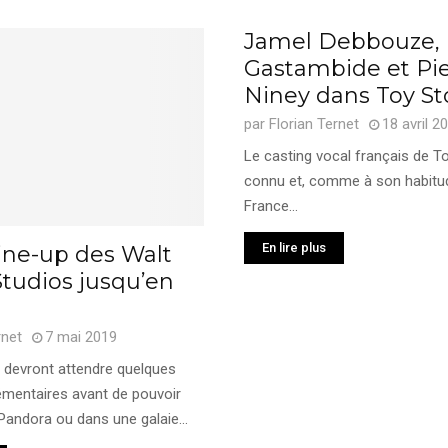
Jamel Debbouze, 
Gastambide et Pie
Niney dans Toy St
par
Florian Ternet
18 avril 2
Le casting vocal français de To
connu et, comme à son habitud
France...
En lire plus
line-up des Walt
tudios jusqu’en
rnet
7 mai 2019
s devront attendre quelques
mentaires avant de pouvoir
Pandora ou dans une galaie...