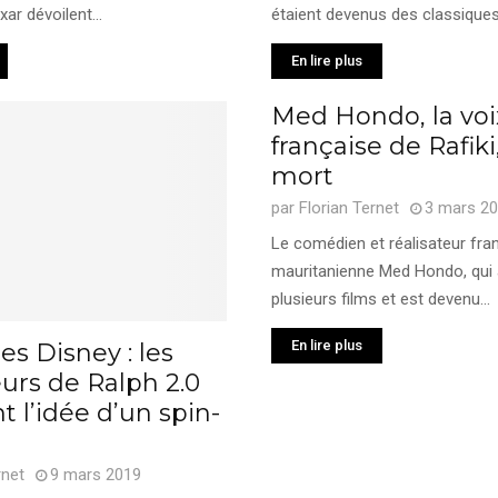
ar dévoilent...
étaient devenus des classiques.
En lire plus
Med Hondo, la voi
française de Rafiki
mort
par
Florian Ternet
3 mars 2
Le comédien et réalisateur fran
mauritanienne Med Hondo, qui 
plusieurs films et est devenu...
En lire plus
es Disney : les
eurs de Ralph 2.0
 l’idée d’un spin-
rnet
9 mars 2019