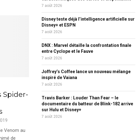
7 août 2026
Disney teste déjà l’intelligence artificielle sur
Disney+ et ESPN
7 août 2026
DNX : Marvel détaille la confrontation finale
entre Cyclope et le Fauve
7 août 2026
Joffrey’s Coffee lance un nouveau mélange
inspiré de Vaiana
7 août 2026
 Spider-
Travis Barker : Louder Than Fear – le
documentaire du batteur de Blink-182 arrive
s
sur Hulu et Disney+
7 août 2026
2019
 de Venom au
animé de