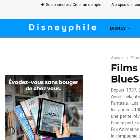
Se connecter / Créer un compte
A propos de nou
DISNEY
Accueil
Film
Films
BlueS
Depuis 1937, D
Avant cela, il
Fantasia… Les 
les années 1980
une petite ré
Disney porte u
Fox Animation 
la compagnie e