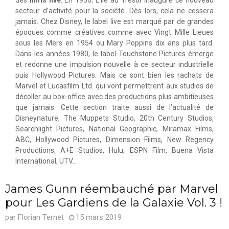
des
films live
. En 1950, L’Île au Trésor inaugure ce nouveau
secteur d’activité pour la société. Dès lors, cela ne cessera
jamais. Chez Disney, le label live est marqué par de grandes
époques comme créatives comme avec Vingt Mille Lieues
sous les Mers en 1954 ou Mary Poppins dix ans plus tard.
Dans les années 1980, le label Touchstone Pictures émerge
et redonne une impulsion nouvelle à ce secteur industrielle
puis Hollywood Pictures. Mais ce sont bien les rachats de
Marvel et Lucasfilm Ltd. qui vont permettrent aux studios de
décoller au box-office avec des productions plus ambitieuses
que jamais. Cette section traite aussi de l’actualité de
Disneynature, The Muppets Studio, 20th Century Studios,
Searchlight Pictures, National Geographic, Miramax Films,
ABC, Hollywood Pictures, Dimension Films, New Regency
Productions, A+E Studios, Hulu, ESPN Film, Buena Vista
International, UTV…
James Gunn réembauché par Marvel
pour Les Gardiens de la Galaxie Vol. 3 !
par
Florian Ternet
15 mars 2019